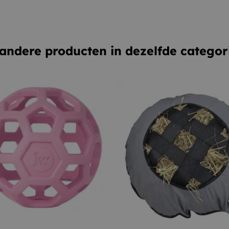
andere producten in dezelfde categor
KLEIN (11,5 CM)
GROOT (19 CM)
Blauw
Groen
Roze
Paars
Lichtblauw
Rood
Groen
Rood
Roze
–
+
–