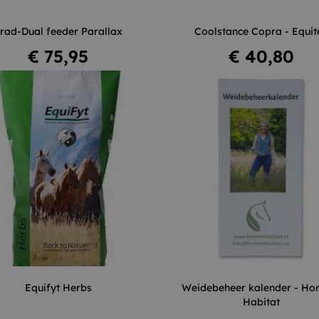
rad-Dual feeder Parallax
Coolstance Copra - Equit
Niet op voorraad
In winkelwagen
Prijs
Prijs
€ 75,95
€ 40,80
–
+
–
Equifyt Herbs
Weidebeheer kalender - Ho
Habitat
In winkelwagen
In winkelwagen