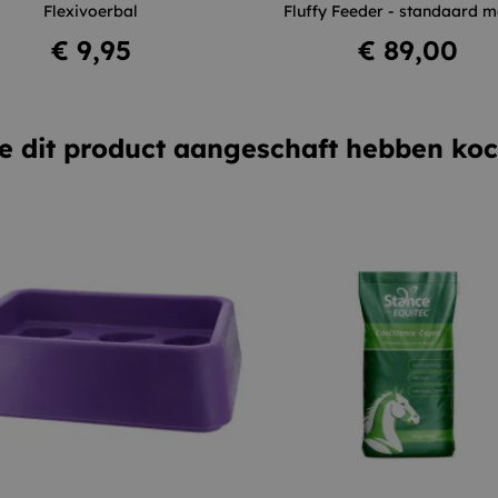
Flexivoerbal
Fluffy Feeder - standaard 
In winkelwagen
Niet op voorraad
Prijs
Prijs
€ 9,95
€ 89,00
e dit product aangeschaft hebben koc
Rood
Blauw
Groen
Roze
Paars
Zwart
Colour
merge
–
+
–