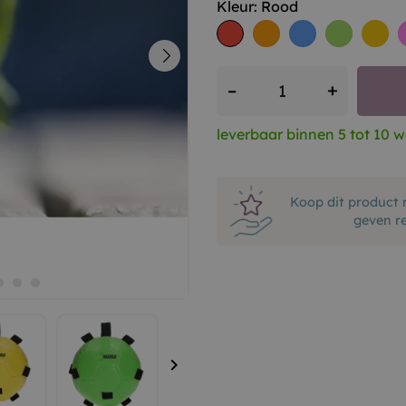
Kleur: Rood​
Rood​
Oranje​
Blauw​
Groen​
Geel​
+
–
leverbaar binnen 5 tot 10 
Koop dit product 
geven r
keyboard_arrow_right