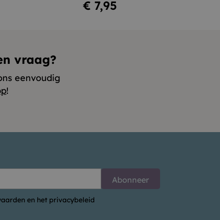
Prijs
€ 7,95
en vraag?
ons eenvoudig
pp
!
aarden en het privacybeleid