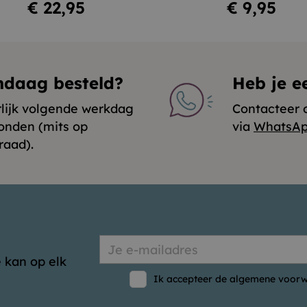
Prijs
Prijs
€ 22,95
€ 9,95
ndaag besteld?
Heb je e
rlijk volgende werkdag
Contacteer 
onden (mits op
via
WhatsA
raad).
 kan op elk
Ik accepteer de algemene voorw