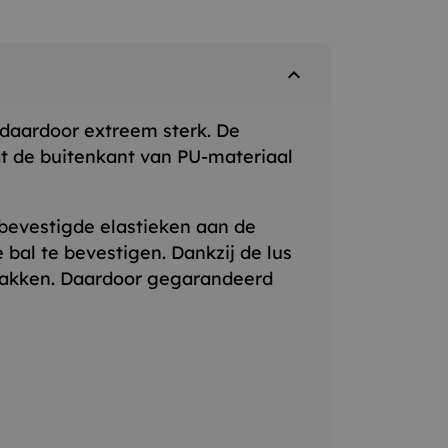
expand_less
 daardoor extreem sterk. De
at de buitenkant van PU-materiaal
 bevestigde elastieken aan de
bal te bevestigen. Dankzij de lus
e pakken. Daardoor gegarandeerd