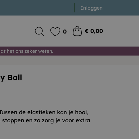
Inloggen
€ 0,00
0
at het ons zeker weten
.
y Ball
Tussen de elastieken kan je hooi,
s stoppen en zo zorg je voor extra