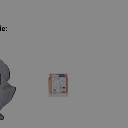
ie:
+
–
+