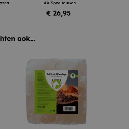
mazen
LAX Speeltouwen
In winkelwagen
Prijs
€ 26,95
hten ook...
+
–
+