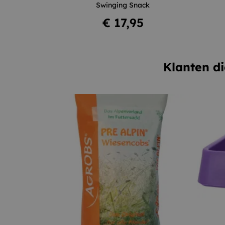
Swinging Snack
In winkelwagen
Prijs
€ 17,95
Klanten di
–
+