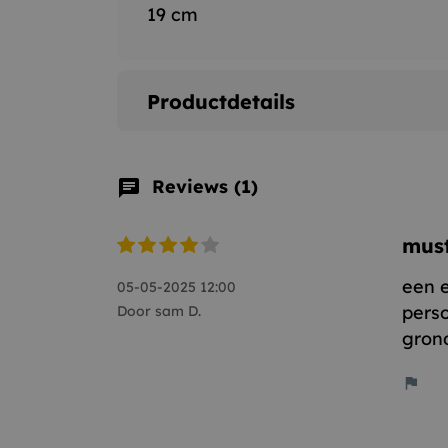
19 cm
Productdetails
Reviews (1)
chat
must
een e
05-05-2025 12:00
pers
Door sam D.
gron
flag