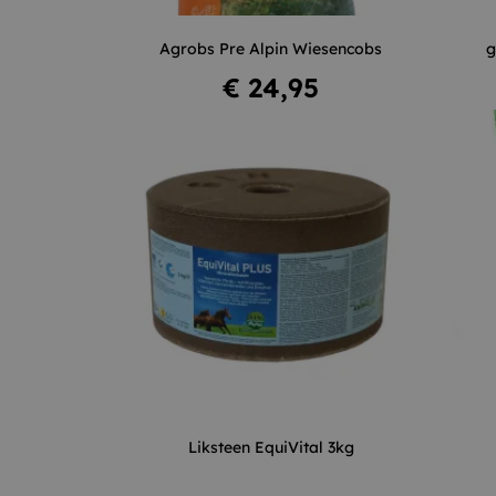
Agrobs Pre Alpin Wiesencobs
g
In winkelwagen
Prijs
€ 24,95
–
+
Liksteen EquiVital 3kg
In winkelwagen