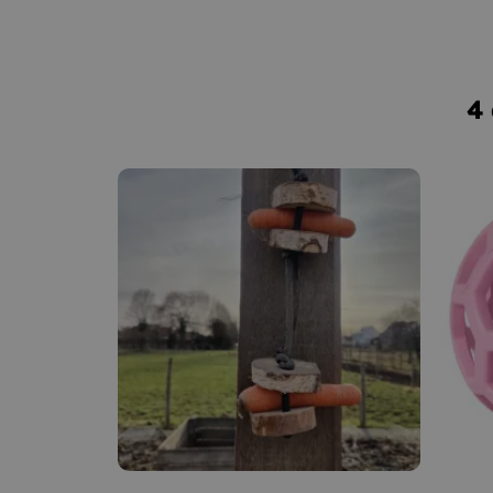
4 
–
+