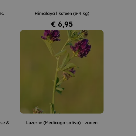
ec
Himalaya liksteen (3-4 kg)
In winkelwagen
Prijs
€ 6,95
+
–
+
rse &
Luzerne (Medicago sativa) - zaden
In winkelwagen