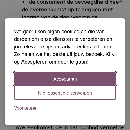
de consument de bevoegdheid heeft
de overeenkomst op te zeggen met
ingang van de dag waarop de
prijsverhoging ingaat.
We gebruiken eigen cookies én die van
Alle prijzen zijn onder voorbehoud van
derden om onze diensten te verbeteren en
druk – en zetfouten. Voor de gevolgen van
jou relevante tips en advertenties te tonen.
druk – en zetfouten wordt geen
Zo halen we het beste uit jouw bezoek. Klik
aansprakelijkheid aanvaard. Bij druk – en
op Accepteren om door te gaan!
zetfouten is de ondernemer niet verplicht
het product volgens de foutieve prijs te
leveren.
Accepteren
Artikel 10 – Conformiteit en
Niet-essentiele verwerpen
Garantie
Voorkeuren
De ondernemer staat ervoor in dat de
producten en/of diensten voldoen aan de
overeenkomst, de in het aanbod vermelde