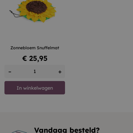
Zonnebloem Snuffelmat
Prijs
€ 25,95
–
+
In winkelwagen
Vandaag besteld?