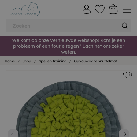
Welkom op onze vernieuwde webshop! Kom je een
probleem of een foutje tegen?
Laat het ons zeker
weten
.
Home
Shop
Spel en training
Opvouwbare snuffelmat
1