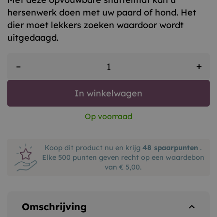
hersenwerk doen met uw paard of hond. Het
dier moet lekkers zoeken waardoor wordt
uitgedaagd.
+
–
In winkelwagen
Op voorraad
Koop dit product nu en krijg
48
spaarpunten
.
Elke 500 punten geven recht op een waardebon
van € 5,00.
Omschrijving
expand_less