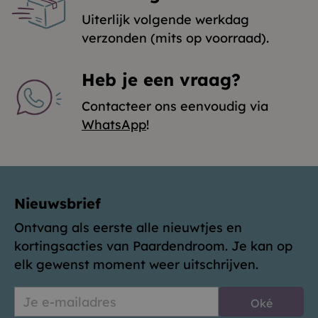
Uiterlijk volgende werkdag
verzonden (mits op voorraad).
Heb je een vraag?
Contacteer ons eenvoudig via
WhatsApp
!
Nieuwsbrief
Ontvang als eerste alle nieuwtjes en
kortingsacties van Paardendroom. Je kan op
elk gewenst moment weer uitschrijven.