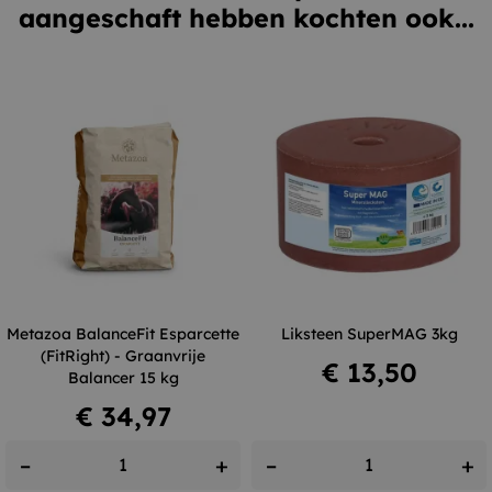
aangeschaft hebben kochten ook...
Metazoa BalanceFit Esparcette
Liksteen SuperMAG 3kg
(FitRight) - Graanvrije
Prijs
€ 13,50
Balancer 15 kg
Prijs
€ 34,97
–
+
–
+