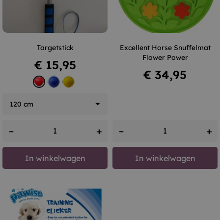
Targetstick
Excellent Horse Snuffelmat
Flower Power
Prijs
€ 15,95
Prijs
€ 34,95
Bol
Bol
Hart
blauw
geel
rood
–
+
–
+
In winkelwagen
In winkelwagen