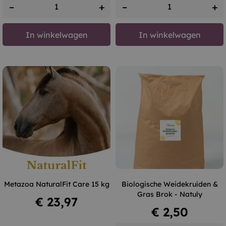
–
+
–
+
In winkelwagen
In winkelwagen
Metazoa NaturalFit Care 15 kg
Biologische Weidekruiden &
Gras Brok - Natuly
Prijs
€ 23,97
Prijs
€ 2,50