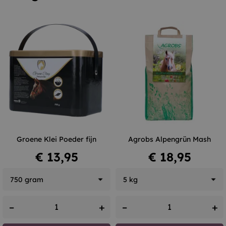
Groene Klei Poeder fijn
Agrobs Alpengrün Mash
Prijs
Prijs
€ 13,95
€ 18,95
–
+
–
+