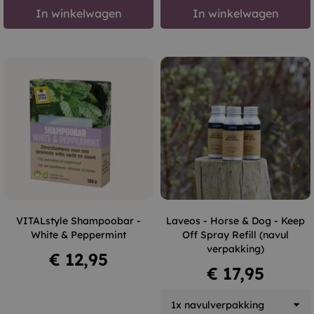
In winkelwagen
In winkelwagen
VITALstyle Shampoobar -
Laveos - Horse & Dog - Keep
White & Peppermint
Off Spray Refill (navul
verpakking)
Prijs
€ 12,95
Prijs
€ 17,95