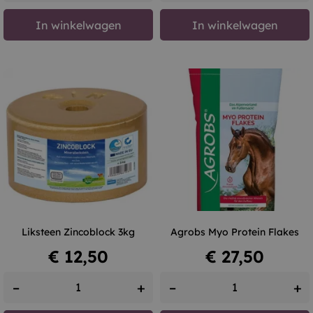
In winkelwagen
In winkelwagen
Liksteen Zincoblock 3kg
Agrobs Myo Protein Flakes
Prijs
Prijs
€ 12,50
€ 27,50
–
+
–
+