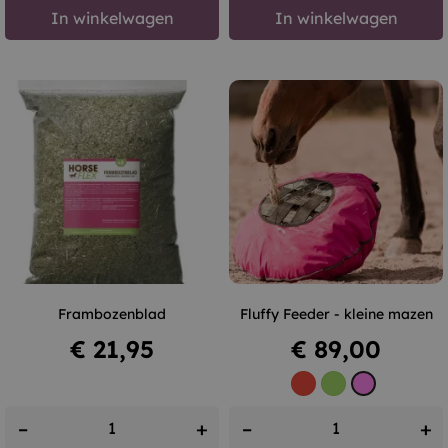
In winkelwagen
In winkelwagen
Frambozenblad
Fluffy Feeder - kleine mazen
Prijs
Prijs
€ 21,95
€ 89,00
Rood
Groen
Roze
–
+
–
+