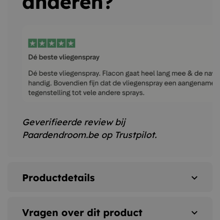
anderen?
Geverifieerde review bij
Paardendroom.be op Trustpilot.
Productdetails
expand_more
Vragen over dit product
expand_more