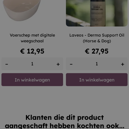
Voerschep met digitale
Laveos - Derma Support Oil
weegschaal
(Horse & Dog)
Prijs
Prijs
€ 12,95
€ 27,95
–
+
–
+
In winkelwagen
In winkelwagen
Klanten die dit product
aangeschaft hebben kochten ook...