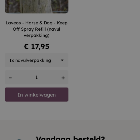
Laveos - Horse & Dog - Keep
Off Spray Refill (navul
verpakking)
Prijs
€ 17,95
–
+
In winkelwagen
Vandaag besteld?