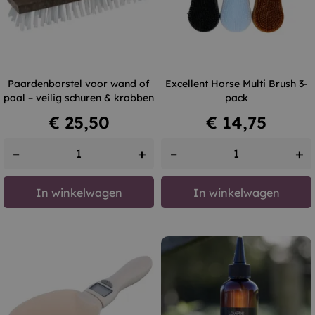
Paardenborstel voor wand of
Excellent Horse Multi Brush 3-
paal – veilig schuren & krabben
pack
Prijs
Prijs
€ 25,50
€ 14,75
–
+
–
+
In winkelwagen
In winkelwagen