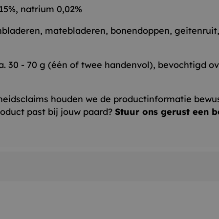
,15%, natrium 0,02%
aderen, matebladeren, bonendoppen, geitenruit, o
a. 30 - 70 g (één of twee handenvol), bevochtigd ov
heidsclaims houden we de productinformatie bewu
product past bij jouw paard?
Stuur ons gerust een b