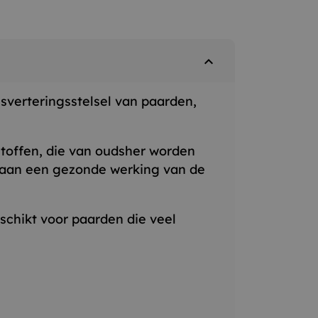
expand_less
jsverteringsstelsel van paarden,
rstoffen, die van oudsher worden
j aan een gezonde werking van de
schikt voor paarden die veel