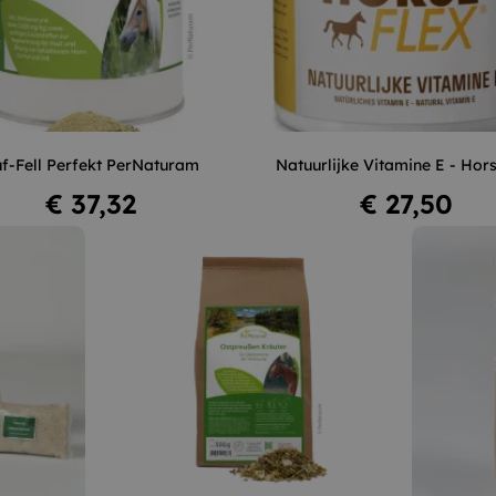
–
+
–
f-Fell Perfekt PerNaturam
Natuurlijke Vitamine E - Hor
In winkelwagen
In winkelwagen
Prijs
Prijs
€ 37,32
€ 27,50