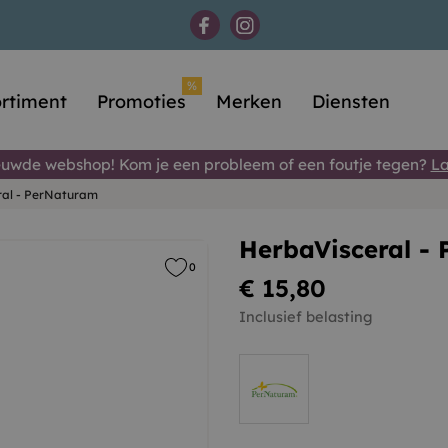
%
rtiment
Promoties
Merken
Diensten
uwde webshop! Kom je een probleem of een foutje tegen?
La
ral - PerNaturam
HerbaVisceral -
0
€ 15,80
Inclusief belasting