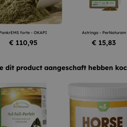
–
+
–
PankrEMS forte - OKAPI
Astringa - PerNaturam
In winkelwagen
In winkelwagen
Prijs
Prijs
€ 110,95
€ 15,83
e dit product aangeschaft hebben koc