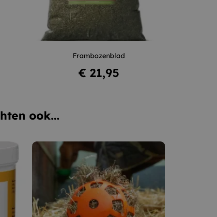
+
–
+
Frambozenblad
In winkelwagen
Prijs
€ 21,95
hten ook...