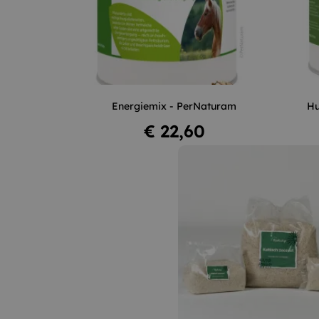
–
+
Energiemix - PerNaturam
Hu
Niet op voorraad
Prijs
€ 22,60