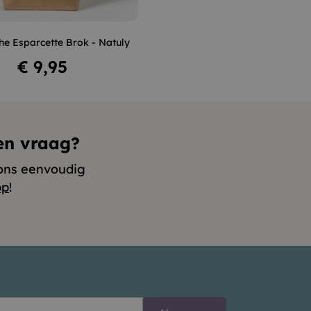
+
he Esparcette Brok - Natuly
In winkelwagen
Prijs
€ 9,95
en vraag?
ons eenvoudig
pp
!