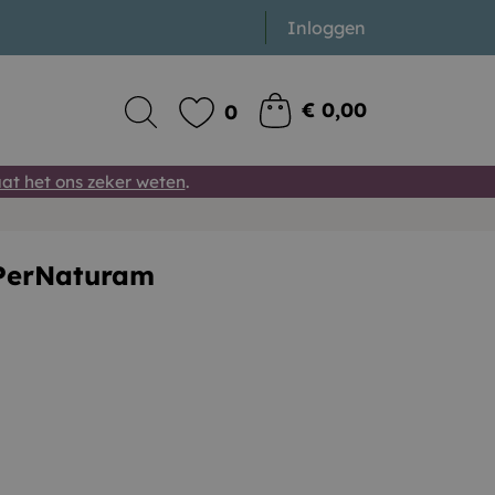
Inloggen
€ 0,00
0
at het ons zeker weten
.
 PerNaturam