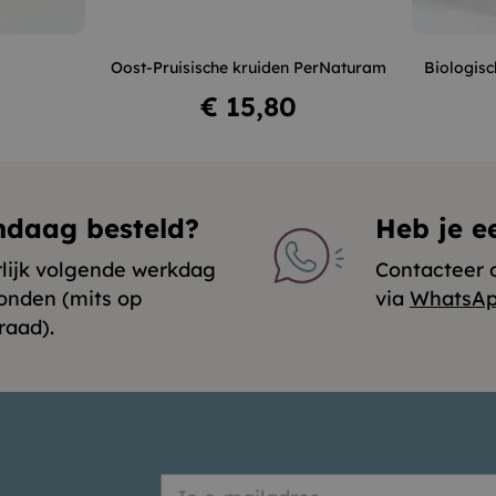
+
–
+
–
Oost-Pruisische kruiden PerNaturam
Biologisc
n
In winkelwagen
Prijs
€ 15,80
ndaag besteld?
Heb je e
rlijk volgende werkdag
Contacteer 
onden (mits op
via
WhatsA
raad).