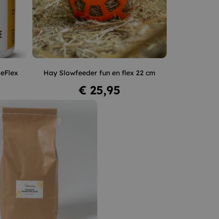
Groen
Roze
Oranje
+
–
+
seFlex
Hay Slowfeeder fun en flex 22 cm
In winkelwagen
Prijs
€ 25,95