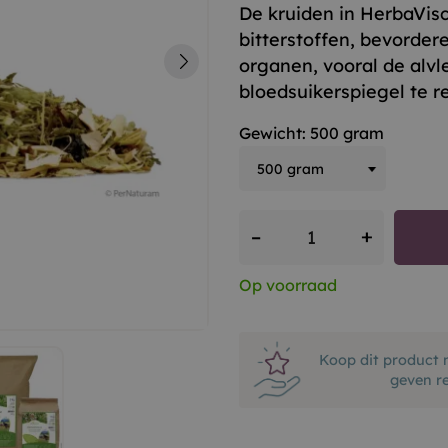
De kruiden in HerbaVisce
bitterstoffen, bevorder
organen, vooral de alvl
bloedsuikerspiegel te r
Gewicht: 500 gram
+
–
Op voorraad
Koop dit product 
geven r