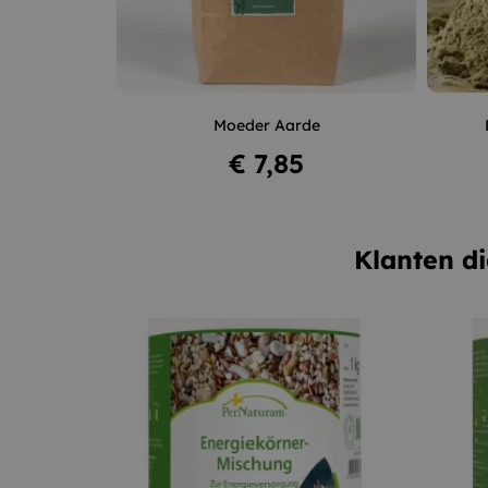
–
+
Moeder Aarde
In winkelwagen
Prijs
€ 7,85
Klanten di