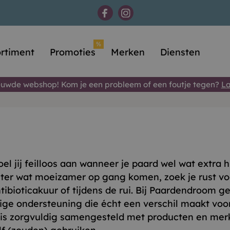
%
rtiment
Promoties
Merken
Diensten
uwde webshop! Kom je een probleem of een foutje tegen?
La
oel jij feilloos aan wanneer je paard wel wat extra
ter wat moeizamer op gang komen, zoek je rust voor
bioticakuur of tijdens de rui. Bij Paardendroom ge
ge ondersteuning die écht een verschil maakt voor 
t is zorgvuldig samengesteld met producten en me