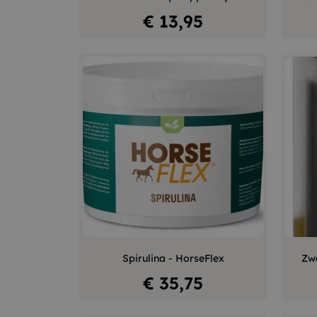
In winkelwagen
Prijs
€ 13,95
–
+
Spirulina - HorseFlex
Zwa
In winkelwagen
Prijs
€ 35,75