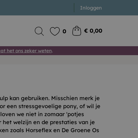
Inloggen
€ 0,00
0
at het ons zeker weten
.
 hulp kan gebruiken. Misschien merk je
 een stressgevoelige pony, of wil je
loven we niet in zomaar 'potjes
het welzijn en de prestaties van je
rken zoals Horseflex en De Groene Os