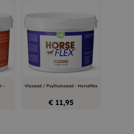
+
–
+
r -
Vlozaad / Psylliumzaad - Horseflex
In winkelwagen
Prijs
€ 11,95