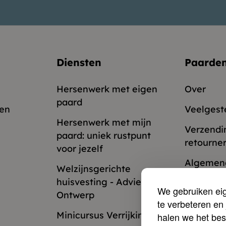
Diensten
Paarde
Hersenwerk met eigen
Over
paard
en
Veelgest
Hersenwerk met mijn
Verzendi
paard: uniek rustpunt
retourne
voor jezelf
Algemen
Welzijnsgerichte
huisvesting - Advies en
Privacy 
We gebruiken ei
Ontwerp
te verbeteren en 
Spaarpr
Minicursus Verrijking
halen we het bes
Contacte