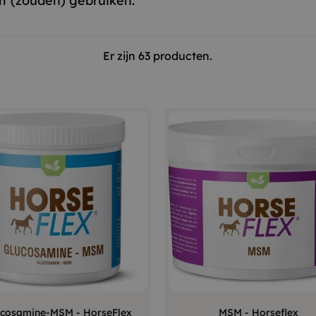
lf (zouden) gebruiken.
Er zijn 63 producten.
–
+
–
cosamine-MSM - HorseFlex
MSM - Horseflex