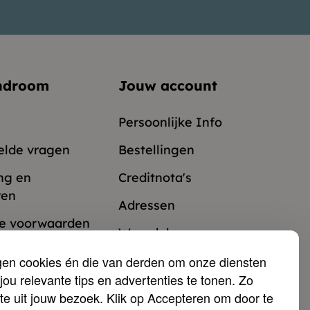
ndroom
Jouw account
Persoonlijke Info
elde vragen
Bestellingen
ng en
Creditnota's
ren
Adressen
e voorwaarden
Waardebonnen
& Cookies
gen cookies én die van derden om onze diensten
jou relevante tips en advertenties te tonen. Zo
ogramma
te uit jouw bezoek. Klik op Accepteren om door te
er ons