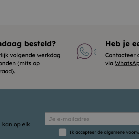
ndaag besteld?
Heb je e
rlijk volgende werkdag
Contacteer 
onden (mits op
via
WhatsA
raad).
 kan op elk
Ik accepteer de algemene voorw