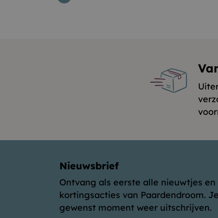
Va
Uite
verz
voor
Nieuwsbrief
Ontvang als eerste alle nieuwtjes en
kortingsacties van Paardendroom. Je
gewenst moment weer uitschrijven.