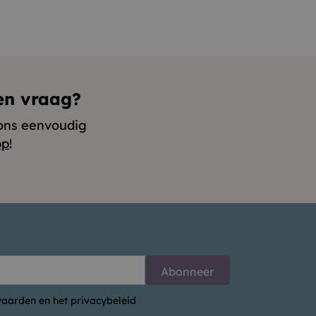
en vraag?
ons eenvoudig
pp
!
aarden en het privacybeleid