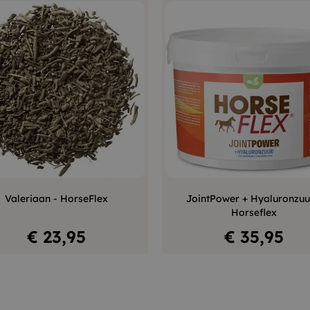
–
+
–
Valeriaan - HorseFlex
JointPower + Hyaluronzuu
Horseflex
In winkelwagen
In winkelwagen
Prijs
Prijs
€ 23,95
€ 35,95