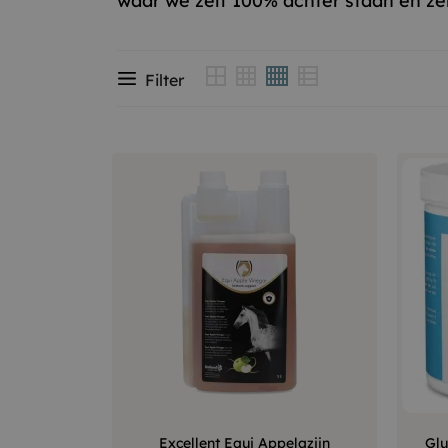
waar we zelf 100% achter staan en ze
Filter
–
+
Excellent Equi Appelazijn
Glu