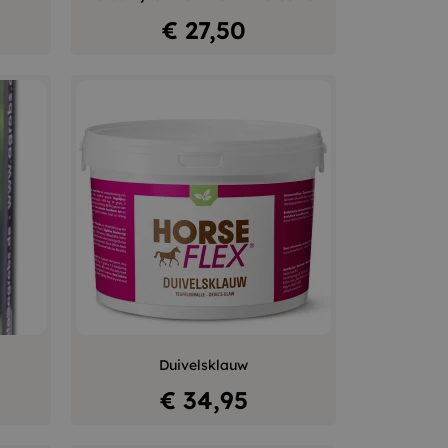
In winkelwagen
Prijs
€ 27,50
+
–
+
Duivelsklauw
In winkelwagen
Prijs
€ 34,95