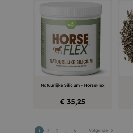
–
+
Natuurlijke Silicium - HorseFlex
In winkelwagen
Prijs
€ 35,25
…
Volgende

1
2
3
6