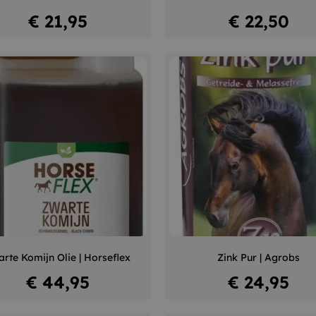
In winkelwagen
In winkelwagen
Prijs
Prijs
€ 21,95
€ 22,50
–
+
–
rte Komijn Olie | Horseflex
Zink Pur | Agrobs
In winkelwagen
In winkelwagen
Prijs
Prijs
€ 44,95
€ 24,95