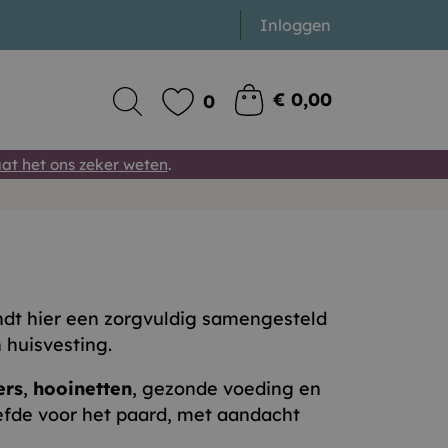
Inloggen
€ 0,00
0
at het ons zeker weten
.
indt hier een zorgvuldig samengesteld
 huisvesting.
ers
,
hooinetten
, gezonde voeding en
iefde voor het paard, met aandacht