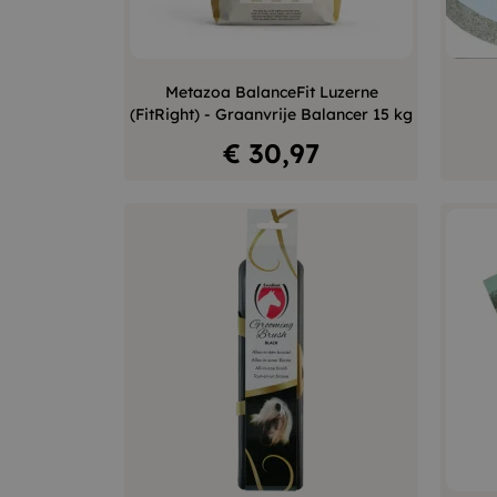
–
+
Metazoa BalanceFit Luzerne
(FitRight) - Graanvrije Balancer 15 kg
In winkelwagen
Prijs
€ 30,97