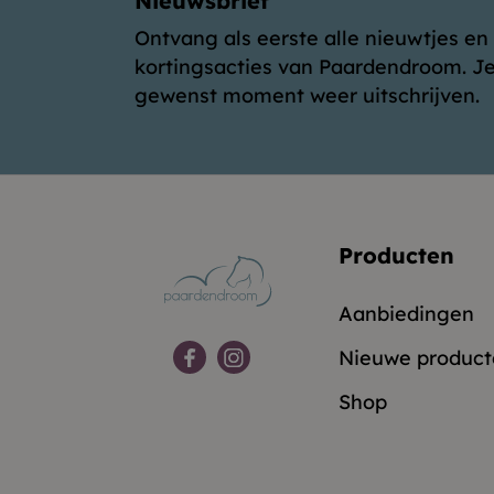
Nieuwsbrief
Ontvang als eerste alle nieuwtjes en
kortingsacties van Paardendroom. Je
gewenst moment weer uitschrijven.
Producten
Aanbiedingen
Nieuwe product
Shop