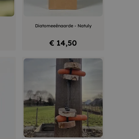
+
–
+
Diatomeeënaarde - Natuly
In winkelwagen
Prijs
€ 14,50