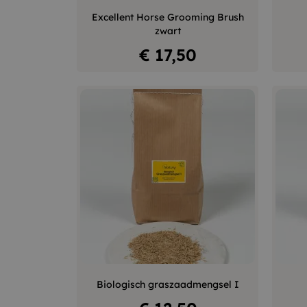
–
+
Excellent Horse Grooming Brush
zwart
In winkelwagen
Prijs
€ 17,50
–
+
Biologisch graszaadmengsel I
In winkelwagen