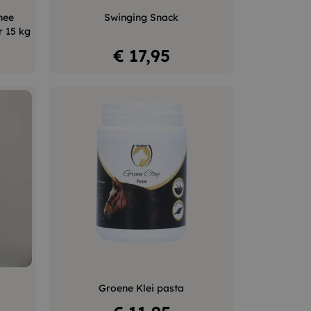
+
–
+
hee
Swinging Snack
r 15 kg
In winkelwagen
Prijs
€ 17,95
+
–
+
Groene Klei pasta
Niet op voorraad