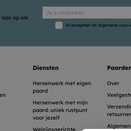
 kan op elk
Ik accepteer de algemene voorw
Diensten
Paarde
Hersenwerk met eigen
Over
paard
en
Veelgest
Hersenwerk met mijn
Verzendi
paard: uniek rustpunt
retourne
voor jezelf
Algemen
Welzijnsgerichte