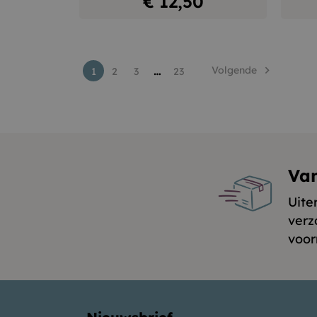
Prijs
€ 12,50
…
Volgende

1
2
3
23
Va
Uite
verz
voor