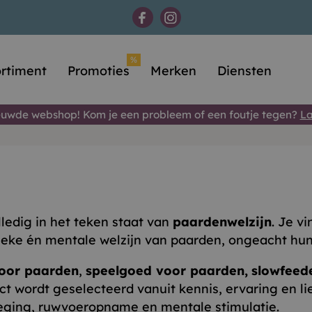
%
rtiment
Promoties
Merken
Diensten
uwde webshop! Kom je een probleem of een foutje tegen?
La
edig in het teken staat van
paardenwelzijn
. Je v
sieke én mentale welzijn van paarden, ongeacht hun
voor paarden
,
speelgoed voor paarden,
slowfeed
t wordt geselecteerd vanuit kennis, ervaring en l
weging, ruwvoeropname en mentale stimulatie.