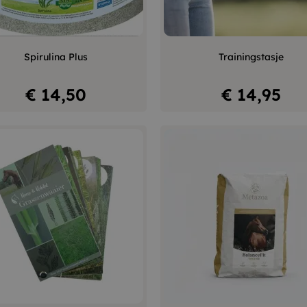
Zwart
Grijs
–
+
–
Spirulina Plus
Trainingstasje
In winkelwagen
Niet op voorraad
Prijs
Prijs
€ 14,50
€ 14,95