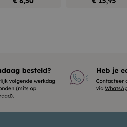
Prijs
Prijs
€ 8,50
€ 15,95
ndaag besteld?
Heb je e
rlijk volgende werkdag
Contacteer 
onden (mits op
via
WhatsA
raad).