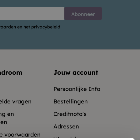
aarden en het privacybeleid
ndroom
Jouw account
Persoonlijke Info
elde vragen
Bestellingen
ng en
Creditnota's
ren
Adressen
e voorwaarden
Waardebonnen