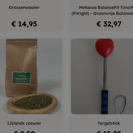
–
+
–
Grassenwaaier
Metazoa BalanceFit Timot
(Fitright) - Graanvrije Balance
In winkelwagen
In winkelwagen
Prijs
Prijs
€ 14,95
€ 32,97
Bol
Bol
Hart
blauw
geel
rood
–
+
–
IJslands zeewier
Targetstick
In winkelwagen
In winkelwagen